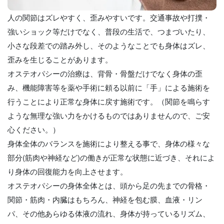
人の関節はズレやすく、歪みやすいです。交通事故や打撲・
強いショック等だけでなく、普段の生活で、つまづいたり、
小さな段差での踏み外し、そのようなことでも身体はズレ、
歪みを生じることがあります。
オステオパシーの治療は、背骨・骨盤だけでなく身体の歪
み、機能障害等を薬や手術に頼る以前に「手」による施術を
行うことにより正常な身体に戻す施術です。（関節を鳴らす
ような無理な強い力をかけるものではありませんので、ご安
心ください。）
身体全体のバランスを施術により整える事で、身体の様々な
部分(筋肉や神経など)の働きが正常な状態に近づき、それによ
り身体の回復能力を向上させます。
オステオパシーの身体全体とは、頭から足の先までの骨格・
関節・筋肉・内臓はもちろん、神経を包む膜、血液・リン
パ、その他あらゆる体液の流れ、身体が持っているリズム、