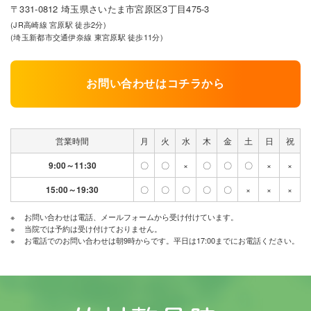
〒331-0812 埼玉県さいたま市宮原区3丁目475-3
(JR高崎線 宮原駅 徒歩2分)
(埼玉新都市交通伊奈線 東宮原駅 徒歩11分)
お問い合わせはコチラから
営業時間
月
火
水
木
金
土
日
祝
9:00～11:30
〇
〇
×
〇
〇
〇
×
×
15:00～19:30
〇
〇
〇
〇
〇
×
×
×
お問い合わせは電話、メールフォームから受け付けています。
当院では予約は受け付けておりません。
お電話でのお問い合わせは朝9時からです。平日は17:00までにお電話ください。